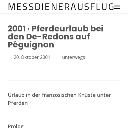
MESSDIENERAUSFLUG
Menu
Skip
to
main
2001 · Pferdeurlaub bei
content
den De-Redons auf
Péguignon
20. Oktober 2001
unterwegs
Urlaub in der französischen Knüste unter
Pferden
Prolog