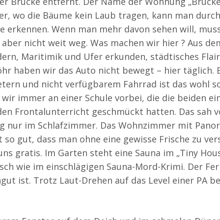
r Brücke entfernt. Der Name der Wohnung „Brückenbl
inter, wo die Bäume kein Laub tragen, kann man durc
ie erkennen. Wenn man mehr davon sehen will, mus
t aber nicht weit weg. Was machen wir hier ? Aus de
ern, Maritimik und Ufer erkunden, städtisches Flair
r haben wir das Auto nicht bewegt – hier täglich.
etern und nicht verfügbarem Fahrrad ist das wohl 
ir immer an einer Schule vorbei, die die beiden e
 den Frontalunterricht geschmückt hatten. Das sah 
ung nur im Schlafzimmer. Das Wohnzimmer mit Pano
ht so gut, dass man ohne eine gewisse Frische zu ve
 uns gratis. Im Garten steht eine Sauna im „Tiny Ho
isch wie im einschlägigen Sauna-Mord-Krimi. Der Fer
ngut ist. Trotz Laut-Drehen auf das Level einer PA 