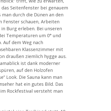
ick“ trifft, wie zu erwarten,
h das Seitenfenster bei genauem
s man durch die Dünen an den
m Fenster schauen, Arbeiten
 in Burg erleben. Bei unseren
 Bei Temperaturen um 0° und
so. Auf dem Weg nach
insehbaren Klassenzimmer mit
von draußen ziemlich hygge aus.
ramablick ist dank moderner
rspüren, auf den Holzofen
use“ Look. Die Sauna kann man
nseher hat ein gutes Bild. Das
beim Rockfestival versteht man