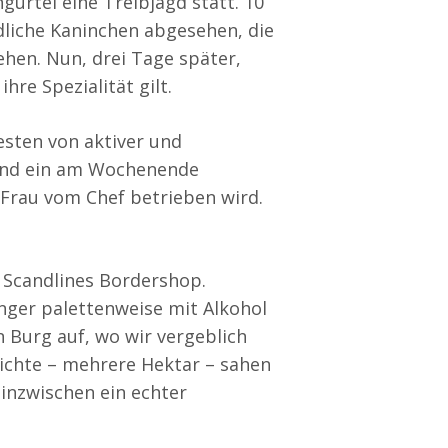
rtel eine Treibjagd statt. 10
liche Kaninchen abgesehen, die
ehen. Nun, drei Tage später,
hre Spezialität gilt.
esten von aktiver und
n und ein am Wochenende
r Frau vom Chef betrieben wird.
 Scandlines Bordershop.
ger palettenweise mit Alkohol
 Burg auf, wo wir vergeblich
ichte – mehrere Hektar – sahen
 inzwischen ein echter
.