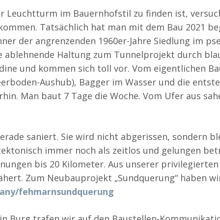
r Leuchtturm im Bauernhofstil zu finden ist, versuc
ukommen. Tatsächlich hat man mit dem Bau 2021 beg
hner der angrenzenden 1960er-Jahre Siedlung im ps
e ablehnende Haltung zum Tunnelprojekt durch bla
dine und kommen sich toll vor. Vom eigentlichen Ba
rboden-Aushub), Bagger im Wasser und die entsteh
rhin. Man baut 7 Tage die Woche. Vom Ufer aus sahe
rade saniert. Sie wird nicht abgerissen, sondern b
tektonisch immer noch als zeitlos und gelungen bet
nungen bis 20 Kilometer. Aus unserer privilegierten
nähert. Zum Neubauprojekt „Sundquerung“ haben wir
many/fehmarnsundquerung
in Burg trafen wir auf den Baustellen-Kommunikati