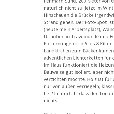
Fehmarn-Sund, 200 Meter von de
natürlich nicht zu. Jetzt im W
Hinschauen die Brücke irgendw
Strand gehen. Der Foto-Spot is
(heute mein Arbeitsplatz), Wand
Urlauben in Travemünde und Föh
Entfernungen von 6 bis 8 Kilom
Landkirchen zum Bäcker kamen w
adventlichen Lichterketten für
Im Haus funktioniert die Heiz
Bauweise gut isoliert, aber nic
verzichten möchte. Holz ist für
nur von außen verriegeln, klass
heißt natürlich, dass der Ton u
nichts.