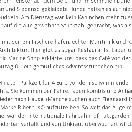
rem Fenster auf dem Deich und im schmalen Dünengü
 und 5 ebenso gekleidete Hunde hatten es auf nied
 buddeln. Am Dienstag war kein Kaninchen mehr zu s
 auf die alte gewohnte Stückzahl gebracht, was als i
 mit seinem Fischereihafen, echter Maritimik und R
o-Architektur. Hier gibt es sogar Restaurants, Läde
ltic Marine Shop erklärte uns, dass das Café von de
ttag für ein gemütliches Adventsstündchen hin.
Minuten Parkzeit für 4 Euro vor dem schwimmenden
hts. Sie kommen per Fähre, laden Kombis und Anhän
wieder nach Hause. (Manche suchen auch Fleggaard in
 Marke Riberhus© aufzutreiben. So weit das Auge re
Ziel war der internationale Fährbahnhof Puttgarden,
nderbar verfällt und von Unkraut überwuchert wird