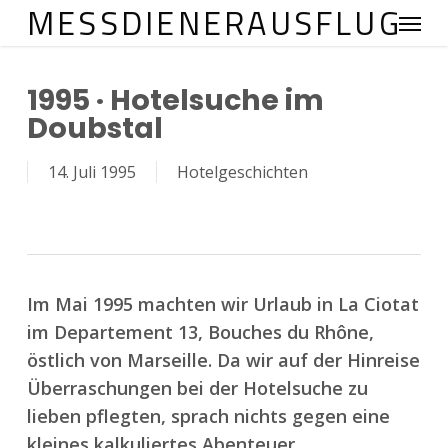
MESSDIENERAUSFLUG
Menu
Skip
to
main
1995 · Hotelsuche im
content
Doubstal
14. Juli 1995
Hotelgeschichten
Im Mai 1995 machten wir Urlaub in La Ciotat
im Departement 13, Bouches du Rhône,
östlich von Marseille. Da wir auf der Hinreise
Überraschungen bei der Hotelsuche zu
lieben pflegten, sprach nichts gegen eine
kleines kalkuliertes Abenteuer.