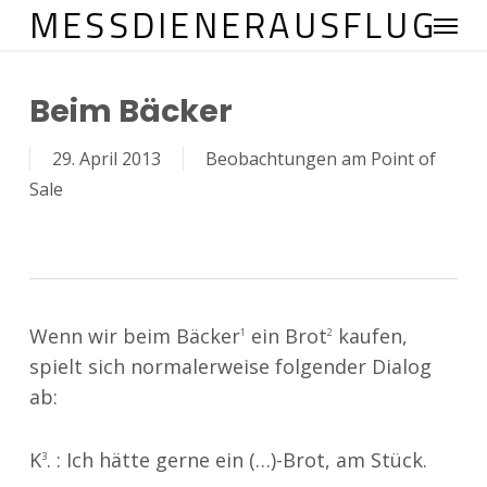
MESSDIENERAUSFLUG
Menu
Skip
to
main
Beim Bäcker
content
29. April 2013
Beobachtungen am Point of
Sale
Wenn wir beim Bäcker
ein Brot
kaufen,
1
2
spielt sich normalerweise folgender Dialog
ab:
K
. : Ich hätte gerne ein (…)-Brot, am Stück.
3