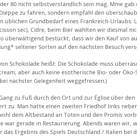
 der 80 nicht selbstverständlich sein mag. Mme gab
Dieppe zu fahren, sondern empfahl den überschaubar
en üblichen Grundbedarf eines Frankreich-Urlaubs:
cisson sec), Cidre, beim Bier wählten wir diesmal ni
so überwältigend bestückt, dass wir den Kauf von 
ung* seltener Sorten auf den nächsten Besuch ver
on Schokolade heißt: Die Schokolade muss überrasc
tream, aber auch keine esotherische Bio- oder Öko-S
bei nächster Gelegenheit weggefressen.)
Gang zu Fuß durch den Ort und zur Église über den Fa
t zu. Man hatte einen zweiten Friedhof links nebe
e wohl dem Altbestand an Toten und den Promis vorb
e war gerade in Restaurierung. Abends waren wir, w
das Ergebnis des Spiels Deutschland / Italien bei 