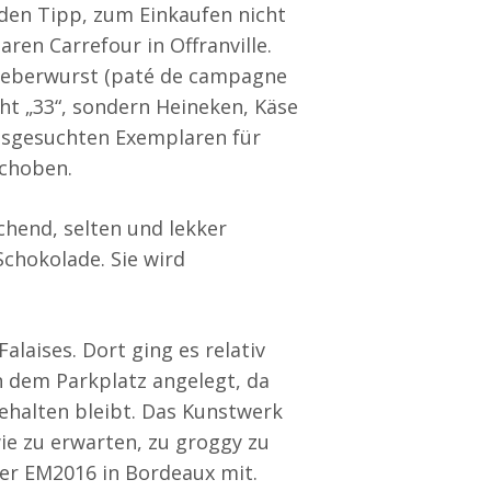
 den Tipp, zum Einkaufen nicht
en Carrefour in Offranville.
 Leberwurst (paté de campagne
cht „33“, sondern Heineken, Käse
ausgesuchten Exemplaren für
schoben.
hend, selten und lekker
chokolade. Sie wird
laises. Dort ging es relativ
n dem Parkplatz angelegt, da
ehalten bleibt. Das Kunstwerk
ie zu erwarten, zu groggy zu
der EM2016 in Bordeaux mit.