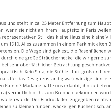
aus und steht in ca. 25 Meter Entfernung zum Haup
 wenn sie nicht an ihrem Hauptsitz in Paris weilen
repräsentativen Stil, das kleine Haus eine kleine Vill
it um 1910. Alles zusammen in einem Park mit alte
rtensien. Die Wege sind gekiest, die Rasenflächen
 durch eine große Sträucherhecke, die wir gerne zum
st bei sehr oberflächlicher Betrachtung geschmackvo
praktisch: Kein Sofa, die Stühle statt groß und be
mals für das Design zuständig war), winzige sinnlo
n Kamin ? Madame hatte uns erlaubt, ihn zu befeue
 a) vermutlich nicht zum Brennen bekommen würden
ollen würde. Der Eindruck der zugegeben relativ 
inen zu kleinen runden, wackeligen Küchentisch, 