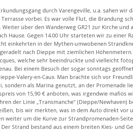
rkundungsgang durch Varengeville, u.a. sahen wir 
errasse vorbei. Es war volle Flut, die Brandung sch
. Weiter über den Wanderweg GR21 zur Kirche und a
ach Hause. Gegen 14.00 Uhr starteten wir zu einer R
cht einkehrten in der Mythen-umwobenen Strandkne
ergeradelt nach Dieppe mit ziemlichen Höhenmetern
cques, welche sehr beeindruckte und vielleicht fotog
genau. Bei einem Besuch der sogar sonntags geöffne
Dieppe-Valery-en-Caux. Man brachte sich vor Freundl
ei, sondern als Marina genutzt, an der Promenade lie
reis von 15,90 € anboten, was irgendwie mafiös wi
Fähren der Linie „Transmanche“ (Dieppe/Newhaven) b
ißen, bis wir merkten, was in dem Auto direkt vor
ten weiter um die Kurve zur Strandpromenaden-Seit
 Der Strand bestand aus einem breiten Kies- und Ger