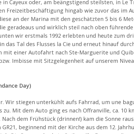
ie in Cayeux oder, am beängstigend steilsten, in Le T
hen Freizeitbeschäftigung hingab wie zuvor das im A
diese an der Marina mit den geschätzten 5 bis 6 Me
die geradeaus und wirklich steil nach oben führend
nten wir erstmals 1992 erlebten und heute zum drit
in das Tal des Flusses la Cie und erneut hinauf dur
 mit einer Autofahrt nach Ste-Marguerite und Quibe
bzw. Imbisse mit Sitzgelegenheit auf unserem Nive
endance Day)
r. Wir stiegen unterkühlt aufs Fahrrad, um une bagu
 zu. Mit dem Auto ging es nach Offranville, ca. 10 k
e. Nach dem Frühstück (drinnen!) kam die Sonne rau
GR21, beginnend mit der Kirche aus dem 12. Jahrhu