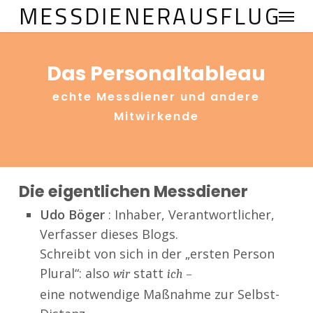
MESSDIENERAUSFLUG
Menu
Skip
to
main
Das Personaltableau
content
echte Messdiener und andere
Mitwirkende
Die eigentlichen Messdiener
Udo Böger
: Inhaber, Verantwortlicher,
Verfasser dieses Blogs.
Schreibt von sich in der „ersten Person
Plural“: also
statt
wir
ich –
eine notwendige Maßnahme zur Selbst-